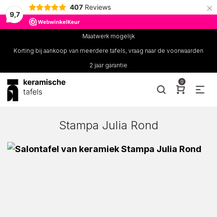
×
407
Reviews
9,7
Maatwerk mogelijk
Korting bij aankoop van meerdere tafels, vraag naar de voorwaarden
2 jaar garantie
0
Stampa Julia Rond