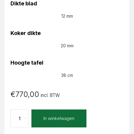
Dikte blad
12 mm
Koker dikte
20 mm
Hoogte tafel
38 cm
€
770,00
incl. BTW
Stampa
In winkelwagen
-
+
Julia
Rond