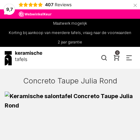
×
407
Reviews
9,7
Maatwerk mogelijk
Korting bij aankoop van meerdere tafels, vraag naar de voorwaarden
2 jaar garantie
0
Concreto Taupe Julia Rond