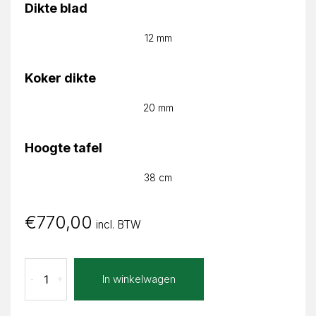
Dikte blad
12 mm
Koker dikte
20 mm
Hoogte tafel
38 cm
€
770,00
incl. BTW
Concreto
In winkelwagen
-
+
Taupe
Julia