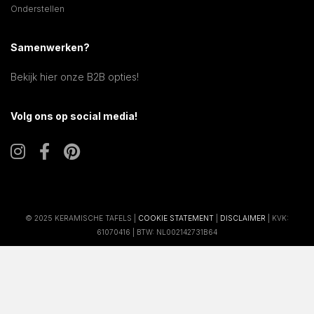
Onderstellen
Samenwerken?
Bekijk hier onze B2B opties!
Volg ons op social media!
© 2025 KERAMISCHE TAFELS |
COOKIE STATEMENT
|
DISCLAIMER
| KVK:
61070416 | BTW: NL002142731B64