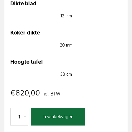
Dikte blad
12 mm
Koker dikte
20 mm
Hoogte tafel
38 cm
€
820,00
incl. BTW
Bello
In winkelwagen
-
+
Julia
Rond