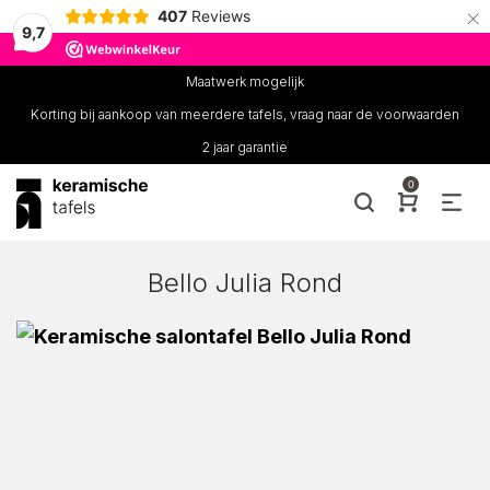
×
407
Reviews
9,7
Maatwerk mogelijk
Korting bij aankoop van meerdere tafels, vraag naar de voorwaarden
2 jaar garantie
0
Bello Julia Rond