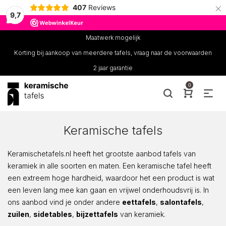
×
407
Reviews
9,7
Maatwerk mogelijk
Korting bij aankoop van meerdere tafels, vraag naar de voorwaarden
2 jaar garantie
0
Keramische tafels
Keramischetafels.nl heeft het grootste aanbod tafels van
keramiek in alle soorten en maten. Een keramische tafel heeft
een extreem hoge hardheid, waardoor het een product is wat
een leven lang mee kan gaan en vrijwel onderhoudsvrij is. In
ons aanbod vind je onder andere
eettafels
,
salontafels
,
zuilen
,
sidetables
,
bijzettafels
van keramiek.