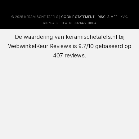
© 2025 KERAMISCHE TAFELS |
COOKIE STATEMENT
|
DISCLAIMER
| KVK:
61070416 | BTW: NL002142731B64
De waardering van keramischetafels.nl bij
WebwinkelKeur Reviews
is 9.7/10 gebaseerd op
407 reviews.