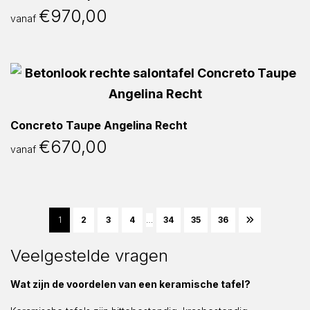
€
970,00
vanaf
Concreto Taupe Angelina Recht
€
670,00
vanaf
1
2
3
4
…
34
35
36
Veelgestelde vragen
Wat zijn de voordelen van een keramische tafel?