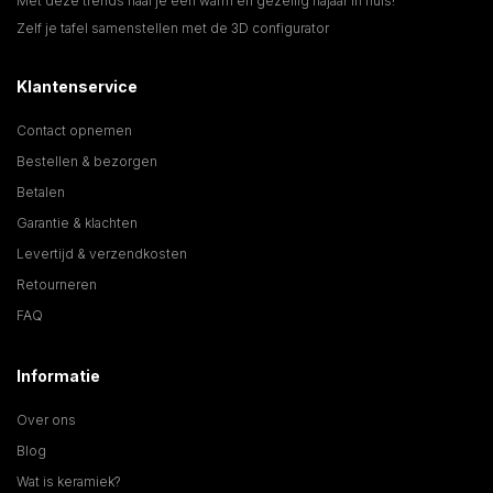
Met deze trends haal je een warm en gezellig najaar in huis!
Zelf je tafel samenstellen met de 3D configurator
Klantenservice
Contact opnemen
Bestellen & bezorgen
Betalen
Garantie & klachten
Levertijd & verzendkosten
Retourneren
FAQ
Informatie
Over ons
Blog
Wat is keramiek?