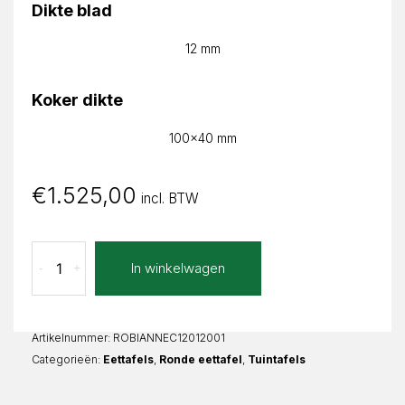
Dikte blad
12 mm
Koker dikte
100x40 mm
€
1.525,00
incl. BTW
Nero
In winkelwagen
-
+
Compratore
Bianca
Rond
aantal
Artikelnummer:
ROBIANNEC12012001
Categorieën:
Eettafels
,
Ronde eettafel
,
Tuintafels