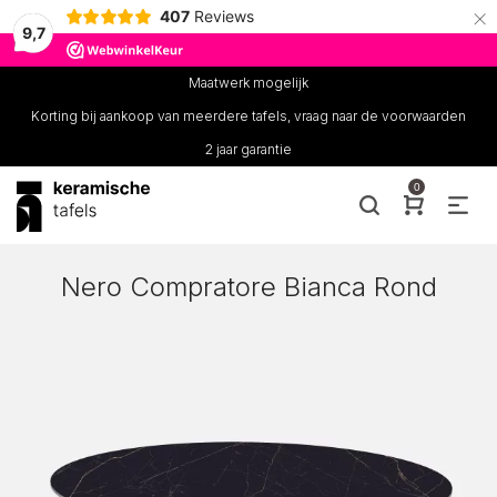
×
407
Reviews
9,7
Maatwerk mogelijk
Korting bij aankoop van meerdere tafels, vraag naar de voorwaarden
2 jaar garantie
0
Nero Compratore Bianca Rond