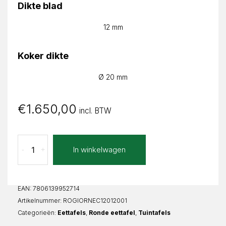
Dikte blad
12 mm
Koker dikte
Ø 20 mm
€
1.650,00
incl. BTW
Nero
In winkelwagen
-
+
Compratore
Giorgia
Rond
aantal
EAN:
7806139952714
Artikelnummer:
ROGIORNEC12012001
Categorieën:
Eettafels
,
Ronde eettafel
,
Tuintafels