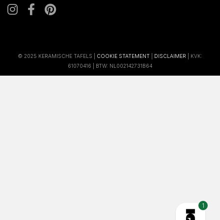
© 2025 KERAMISCHE TAFELS |
COOKIE STATEMENT
|
DISCLAIMER
| KVK:
61070416 | BTW: NL002142731B64
1