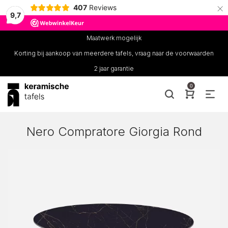
×
407
Reviews
9,7
Maatwerk mogelijk
Korting bij aankoop van meerdere tafels, vraag naar de voorwaarden
2 jaar garantie
0
Nero Compratore Giorgia Rond