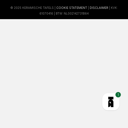
© 2025 KERAMISCHE TAFELS |
COOKIE STATEMENT
|
DISCLAIMER
| KVK:
61070416 | BTW: NL002142731B64
1