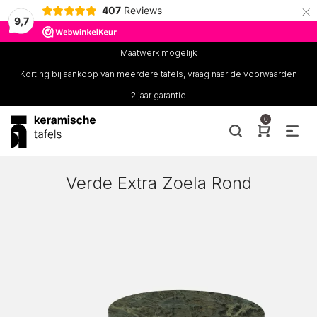
×
407
Reviews
9,7
Maatwerk mogelijk
Korting bij aankoop van meerdere tafels, vraag naar de voorwaarden
2 jaar garantie
0
Verde Extra Zoela Rond