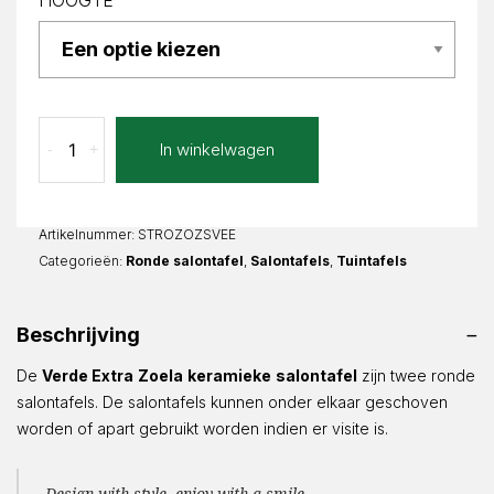
HOOGTE
Verde
In winkelwagen
-
+
Extra
Zoela
Rond
aantal
Artikelnummer:
STROZOZSVEE
Categorieën:
Ronde salontafel
,
Salontafels
,
Tuintafels
Beschrijving
De
Verde Extra
Zoela
keramieke
salontafel
zijn twee ronde
salontafels. De salontafels kunnen onder elkaar geschoven
worden of apart gebruikt worden indien er visite is.
Design with style, enjoy with a smile.