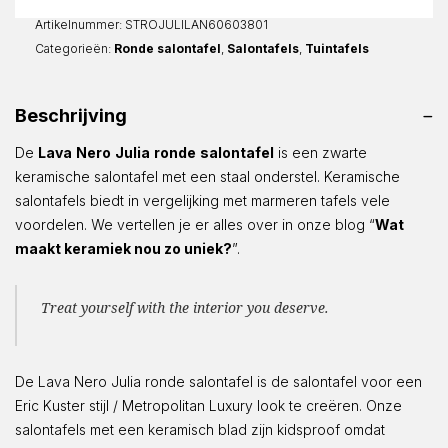
Rond
aantal
Artikelnummer:
STROJULILAN60603801
Categorieën:
Ronde salontafel
,
Salontafels
,
Tuintafels
Beschrijving
De
Lava
Nero
Julia
ronde
salontafel
is een zwarte
keramische salontafel met een staal onderstel. Keramische
salontafels biedt in vergelijking met marmeren tafels vele
voordelen. We vertellen je er alles over in onze blog “
Wat
maakt keramiek nou zo uniek?
”.
Treat yourself with the interior you deserve.
De Lava Nero Julia ronde salontafel is de salontafel voor een
Eric Kuster stijl / Metropolitan Luxury look te creëren. Onze
salontafels met een keramisch blad zijn kidsproof omdat