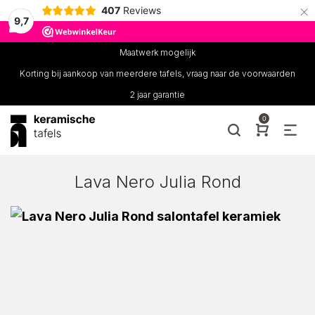
×
407
Reviews
9,7
Maatwerk mogelijk
Korting bij aankoop van meerdere tafels, vraag naar de voorwaarden
2 jaar garantie
0
Lava Nero Julia Rond