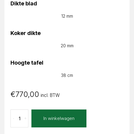
Dikte blad
12 mm
Koker dikte
20 mm
Hoogte tafel
38 cm
€
770,00
incl. BTW
Lava
In winkelwagen
-
+
Nero
Julia