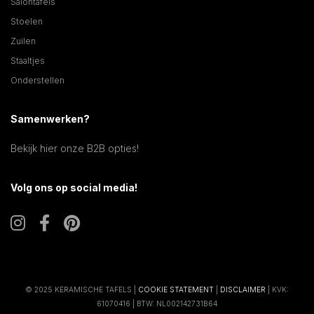
Salontafels
Stoelen
Zuilen
Staaltjes
Onderstellen
Samenwerken?
Bekijk hier onze B2B opties!
Volg ons op social media!
© 2025 KERAMISCHE TAFELS |
COOKIE STATEMENT
|
DISCLAIMER
| KVK:
61070416 | BTW: NL002142731B64