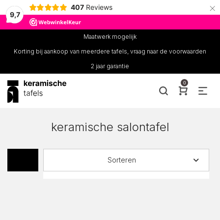
×
407
Reviews
9,7
Maatwerk mogelijk
Korting bij aankoop van meerdere tafels, vraag naar de voorwaarden
2 jaar garantie
0
keramische salontafel
Sorteren