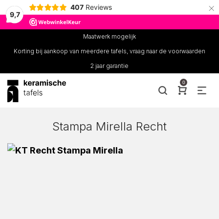
×
407
Reviews
9,7
Maatwerk mogelijk
Korting bij aankoop van meerdere tafels, vraag naar de voorwaarden
2 jaar garantie
0
Stampa Mirella Recht