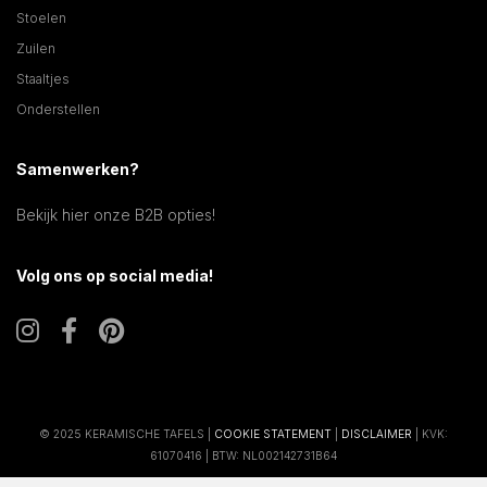
Stoelen
Zuilen
Staaltjes
Onderstellen
Samenwerken?
Bekijk hier onze B2B opties!
Volg ons op social media!
© 2025 KERAMISCHE TAFELS |
COOKIE STATEMENT
|
DISCLAIMER
| KVK:
61070416 | BTW: NL002142731B64