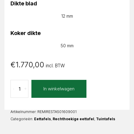
Dikte blad
12 mm
Koker dikte
50 mm
€
1.770,00
incl. BTW
Stampa
In winkelwagen
-
+
Mirella
Recht
aantal
Artikelnummer:
REMIRESTA501609001
Categorieën:
Eettafels
,
Rechthoekige eettafel
,
Tuintafels