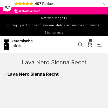
×
407
Reviews
9,7
Maatwerk mogelijk
Korting bij aankoop van meerdere tafels, vraag naar de voorwaarden
2 jaar garantie
0
Lava Nero Sienna Recht