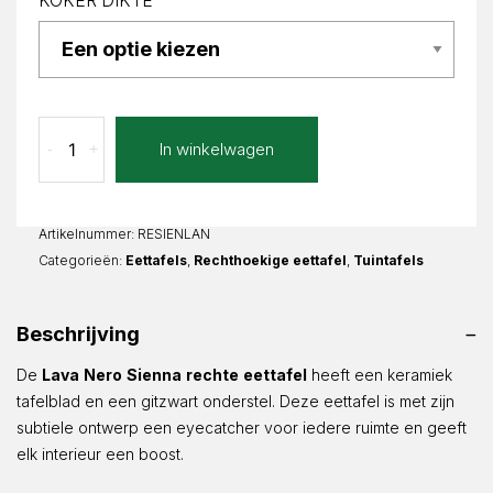
KOKER DIKTE
Lava
In winkelwagen
-
+
Nero
Sienna
Recht
aantal
Artikelnummer:
RESIENLAN
Categorieën:
Eettafels
,
Rechthoekige eettafel
,
Tuintafels
Beschrijving
De
Lava
Nero
Sienna
rechte
eettafel
heeft een keramiek
tafelblad en een gitzwart onderstel. Deze eettafel is met zijn
subtiele ontwerp een eyecatcher voor iedere ruimte en geeft
elk interieur een boost.