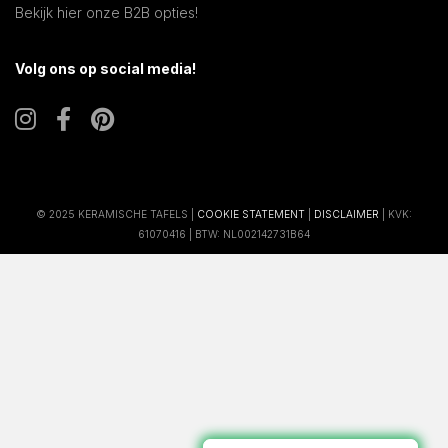
Bekijk hier onze B2B opties!
Volg ons op social media!
© 2025 KERAMISCHE TAFELS |
COOKIE STATEMENT
|
DISCLAIMER
| KVK:
61070416 | BTW: NL002142731B64