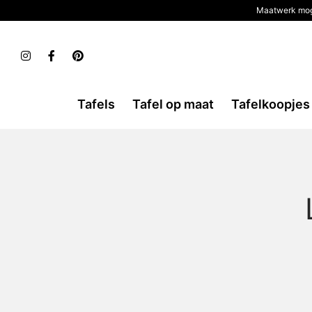
Maatwerk mog
Tafels
Tafel op maat
Tafelkoopjes