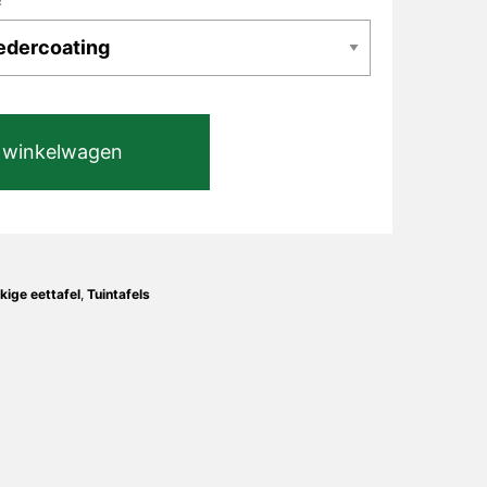
 winkelwagen
ige eettafel
,
Tuintafels