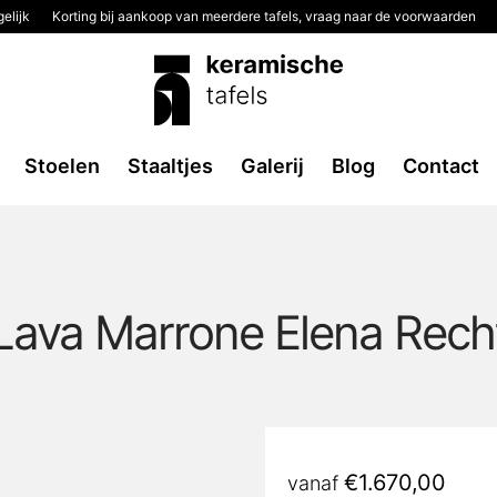
elijk
Korting bij aankoop van meerdere tafels, vraag naar de voorwaarden
2
Stoelen
Staaltjes
Galerij
Blog
Contact
Lava Marrone Elena Recht
€
1.670,00
vanaf