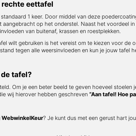
tandaard 1 keer. Door middel van deze poedercoating is
acht op het onderstel. Naast het voordeel in afwerking i
f, krassen en roestplekken.
el wilt gebruiken is het vereist om te kiezen voor de opti
tegen alle weersinvloeden en kun je jouw tafel het gehele
e tafel?
eld. Om je een beter beeld te geven hoeveel stoelen je o
ie wij hierover hebben geschreven
“Aan tafel! Hoe past
 WebwinkelKeur
? Je kunt dus met een gerust hart jouw f
Niet beschikbaar
160 x 90