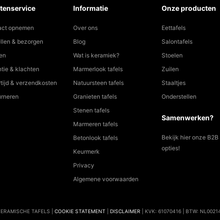
act opnemen
Over ons
Eettafels
llen & bezorgen
Blog
Salontafels
en
Wat is keramiek?
Stoelen
tie & klachten
Marmerlook tafels
Zuilen
tijd & verzendkosten
Natuursteen tafels
Staaltjes
urneren
Granieten tafels
Onderstellen
Stenen tafels
Samenwerken?
Marmeren tafels
Bekijk hier onze B2B
Betonlook tafels
opties!
Keurmerk
Privacy
Algemene voorwaarden
KERAMISCHE TAFELS |
COOKIE STATEMENT
|
DISCLAIMER
| KVK: 61070416 | BTW: NL0021