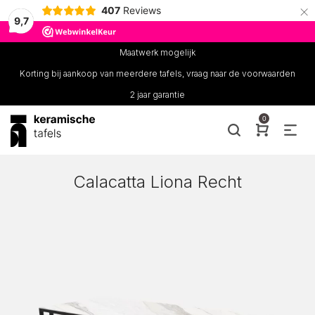
×
407
Reviews
9,7
Maatwerk mogelijk
Korting bij aankoop van meerdere tafels, vraag naar de voorwaarden
2 jaar garantie
0
Calacatta Liona Recht