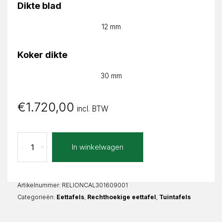
Dikte blad
12 mm
Koker dikte
30 mm
€
1.720,00
incl. BTW
Calacatta
In winkelwagen
-
+
Liona
Recht
aantal
Artikelnummer:
RELIONCAL301609001
Categorieën:
Eettafels
,
Rechthoekige eettafel
,
Tuintafels