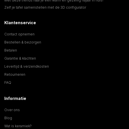
Met deze trends haal je een warm en gezellig najaar in huis!
Zelf je tafel samenstellen met de 3D configurator
Klantenservice
Contact opnemen
Bestellen & bezorgen
Betalen
Garantie & klachten
Levertijd & verzendkosten
Retourneren
FAQ
Informatie
Over ons
Blog
Wat is keramiek?