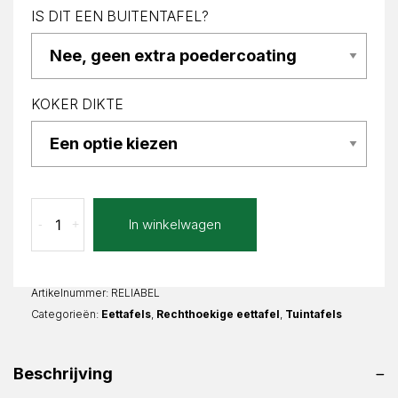
IS DIT EEN BUITENTAFEL?
KOKER DIKTE
Bello
In winkelwagen
-
+
Lia
Recht
aantal
Artikelnummer:
RELIABEL
Categorieën:
Eettafels
,
Rechthoekige eettafel
,
Tuintafels
Beschrijving