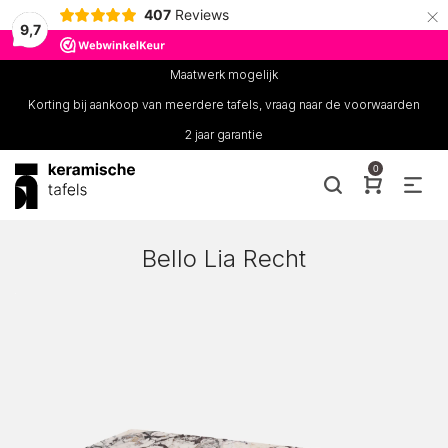
×
407
Reviews
9,7
Maatwerk mogelijk
Korting bij aankoop van meerdere tafels, vraag naar de voorwaarden
2 jaar garantie
0
Bello Lia Recht