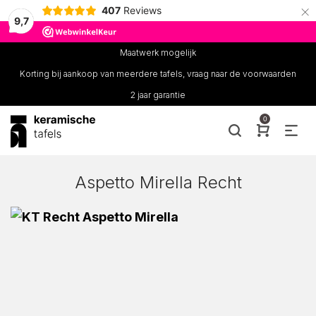
×
407
Reviews
9,7
Maatwerk mogelijk
Korting bij aankoop van meerdere tafels, vraag naar de voorwaarden
2 jaar garantie
0
Aspetto Mirella Recht