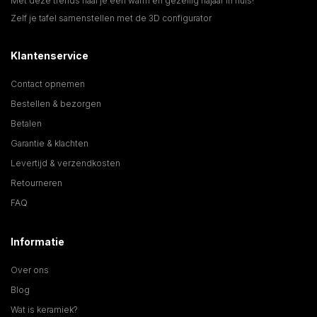
Met deze trends haal je een warm en gezellig najaar in huis!
Zelf je tafel samenstellen met de 3D configurator
Klantenservice
Contact opnemen
Bestellen & bezorgen
Betalen
Garantie & klachten
Levertijd & verzendkosten
Retourneren
FAQ
Informatie
Over ons
Blog
Wat is keramiek?