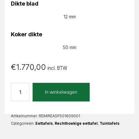
Dikte blad
12 mm
Koker dikte
50 mm
€
1.770,00
incl. BTW
Aspetto
In winkelwagen
-
+
Mirella
Recht
aantal
Artikelnummer:
REMIREASP501609001
Categorieën:
Eettafels
,
Rechthoekige eettafel
,
Tuintafels