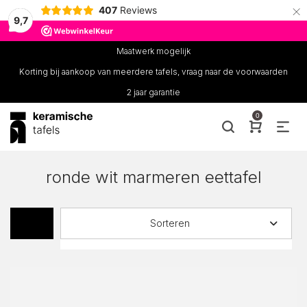
×
407
Reviews
9,7
Maatwerk mogelijk
Korting bij aankoop van meerdere tafels, vraag naar de voorwaarden
2 jaar garantie
0
ronde wit marmeren eettafel
Sorteren