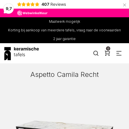
×
407
Reviews
9,7
Maatwerk mogelijk
Korting bij aankoop van meerdere tafels, vraag naar de voorwaarden
2 jaar garantie
0
Aspetto Camila Recht