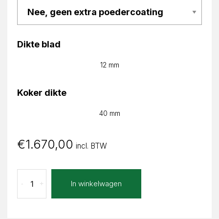
Dikte blad
12 mm
Koker dikte
40 mm
€
1.670,00
incl. BTW
Aspetto
In winkelwagen
-
+
Camila
Recht
aantal