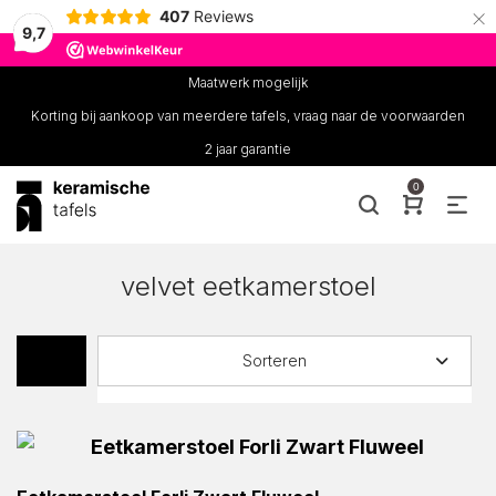
×
407
Reviews
9,7
Maatwerk mogelijk
Korting bij aankoop van meerdere tafels, vraag naar de voorwaarden
2 jaar garantie
0
velvet eetkamerstoel
Sorteren