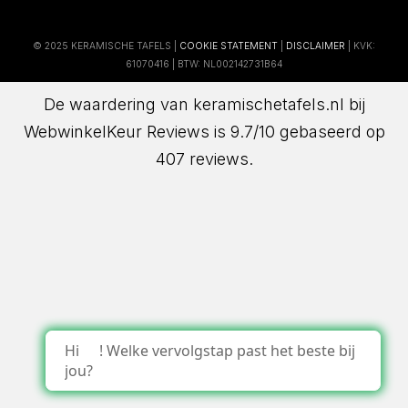
© 2025 KERAMISCHE TAFELS |
COOKIE STATEMENT
|
DISCLAIMER
| KVK:
61070416 | BTW: NL002142731B64
De waardering van keramischetafels.nl bij
WebwinkelKeur Reviews
is 9.7/10 gebaseerd op
407 reviews.
Hi
! Welke vervolgstap past het beste bij
jou?