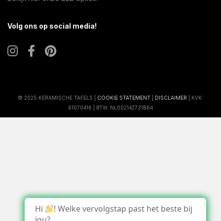
Volg ons op social media!
© 2025 KERAMISCHE TAFELS |
COOKIE STATEMENT
|
DISCLAIMER
| KVK:
61070416 | BTW: NL002142731B64
Hi
! Welke vervolgstap past het beste bij
jou?