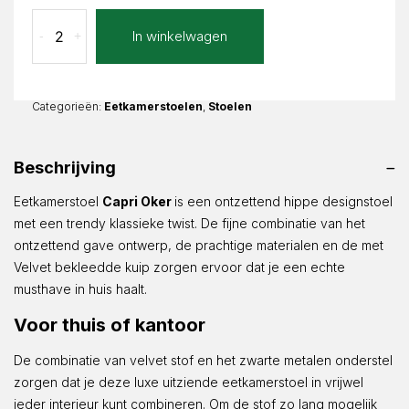
Eetkamerstoel
In winkelwagen
-
+
Capri
Oker
Fluweel
aantal
Categorieën:
Eetkamerstoelen
,
Stoelen
Beschrijving
Eetkamerstoel
Capri Oker
is een ontzettend hippe designstoel
met een trendy klassieke twist. De fijne combinatie van het
ontzettend gave ontwerp, de prachtige materialen en de met
Velvet bekleedde kuip zorgen ervoor dat je een echte
musthave in huis haalt.
Voor thuis of kantoor
De combinatie van velvet stof en het zwarte metalen onderstel
zorgen dat je deze luxe uitziende eetkamerstoel in vrijwel
ieder interieur kunt combineren. Om de stof zo lang mogelijk