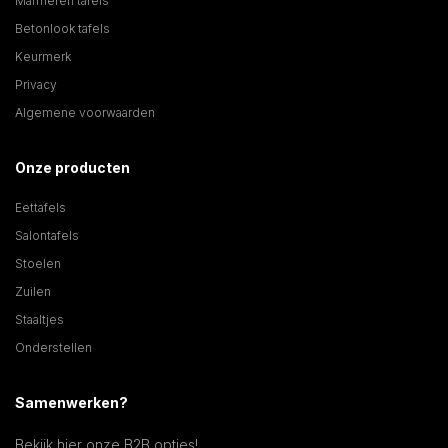
Marmeren tafels
Betonlook tafels
Keurmerk
Privacy
Algemene voorwaarden
Onze producten
Eettafels
Salontafels
Stoelen
Zuilen
Staaltjes
Onderstellen
Samenwerken?
Bekijk hier onze B2B opties!