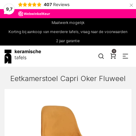
×
407
Reviews
9,7
Maatwerk mogelijk
Korting bij aankoop van meerdere tafels, vraag naar de voorwaarden
2 jaar garantie
0
Eetkamerstoel Capri Oker Fluweel