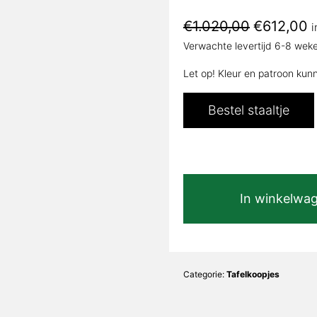
Oorspronke
H
€
1.020,00
€
612,00
i
prijs
pr
Verwachte levertijd 6-8 wek
was:
is
€1.020,00.
€
Let op! Kleur en patroon kun
Bestel staaltje
Calacatta
In winkelwa
Beige
Glans
|
Franka
Deens
Categorie:
Tafelkoopjes
ovaal
koker