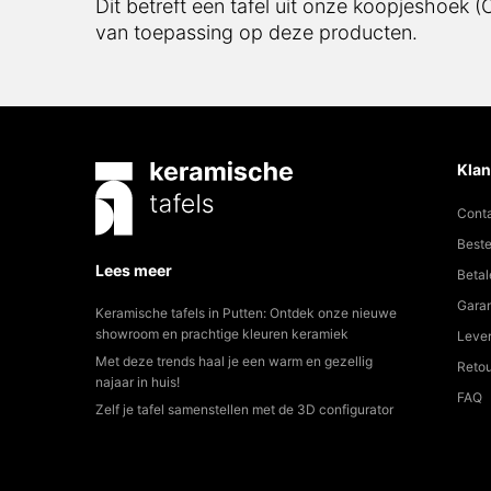
Dit betreft een tafel uit onze koopjeshoek 
van toepassing op deze producten.
Klan
Cont
Beste
Lees meer
Betal
Garan
Keramische tafels in Putten: Ontdek onze nieuwe
showroom en prachtige kleuren keramiek
Lever
Met deze trends haal je een warm en gezellig
Reto
najaar in huis!
FAQ
Zelf je tafel samenstellen met de 3D configurator