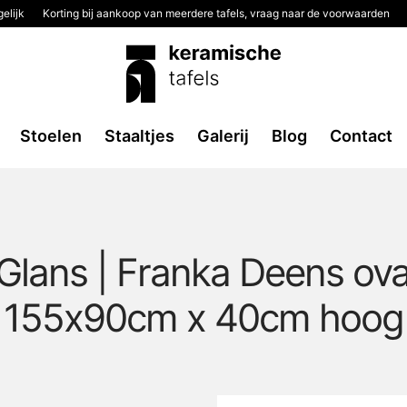
elijk
Korting bij aankoop van meerdere tafels, vraag naar de voorwaarden
Stoelen
Staaltjes
Galerij
Blog
Contact
Glans | Franka Deens ov
155x90cm x 40cm hoog