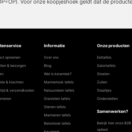
(OP=OP). Voor onze koopjeshoek geldt dat de producten
tenservice
Informatie
Onze producten
act opnemen
Over ons
Eettafels
llen & bezorgen
Blog
Salontafels
en
Wat is keramiek?
Stoelen
tie & klachten
Marmerlook tafels
Zuilen
tijd & verzendkosten
Natuursteen tafels
Staaltjes
urneren
Granieten tafels
Onderstellen
Stenen tafels
Samenwerken?
Marmeren tafels
Bekijk hier onze B2B
Betonlook tafels
opties!
Keurmerk