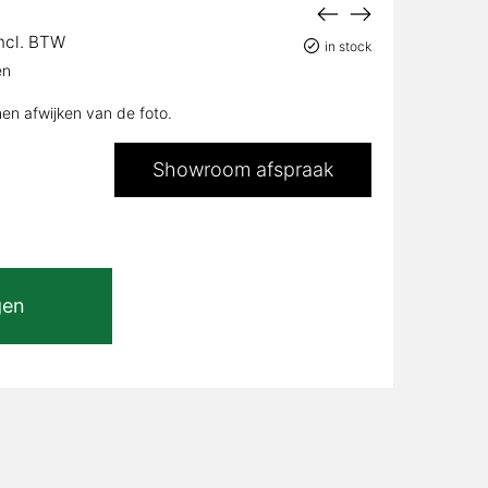
lijke
uidige
ncl. BTW
in stock
ijs
en
:
612,00.
nen afwijken van de foto.
Showroom afspraak
gen