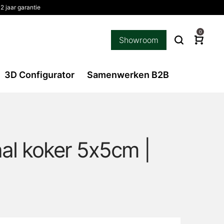
2 jaar garantie
0
Showroom
3D Configurator
Samenwerken B2B
aal koker 5x5cm |