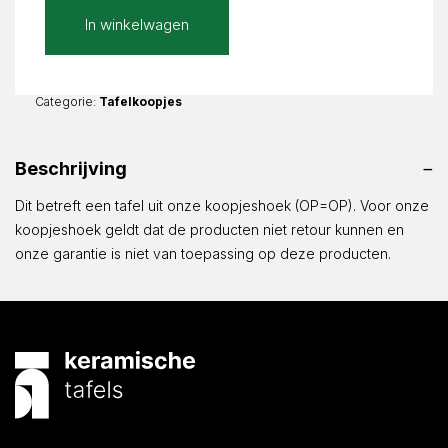
Calacatta
In winkelwagen
Beige
Glans
|
Ella
Categorie:
Tafelkoopjes
Zweeds
koker
Beschrijving
3x3cm
|
Dit betreft een tafel uit onze koopjeshoek (OP=OP). Voor onze
130x130x76cm
koopjeshoek geldt dat de producten niet retour kunnen en
aantal
onze garantie is niet van toepassing op deze producten.