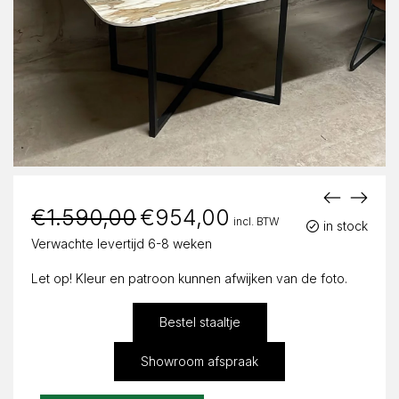
€
1.590,00
Oorspronkelijke
€
954,00
Huidige
incl. BTW
prijs
prijs
in stock
was:
is:
Verwachte levertijd 6-8 weken
€1.590,00.
€954,00.
Let op! Kleur en patroon kunnen afwijken van de foto.
Bestel staaltje
Showroom afspraak