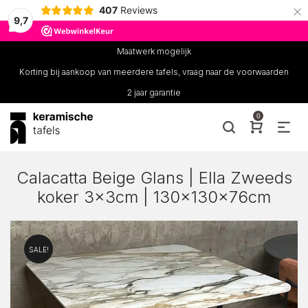
×
407
Reviews
9,7
Maatwerk mogelijk
Korting bij aankoop van meerdere tafels, vraag naar de voorwaarden
2 jaar garantie
0
Calacatta Beige Glans | Ella Zweeds
koker 3x3cm | 130x130x76cm
SALE!