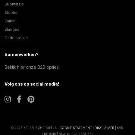
Salontafels
Stoelen
Zuilen
Staaltjes
Onderstellen
Samenwerken?
Bekijk hier onze B2B opties!
Volg ons op social media!
© 2025 KERAMISCHE TAFELS |
COOKIE STATEMENT
|
DISCLAIMER
| KVK:
61070416 | BTW: NL002142731B64