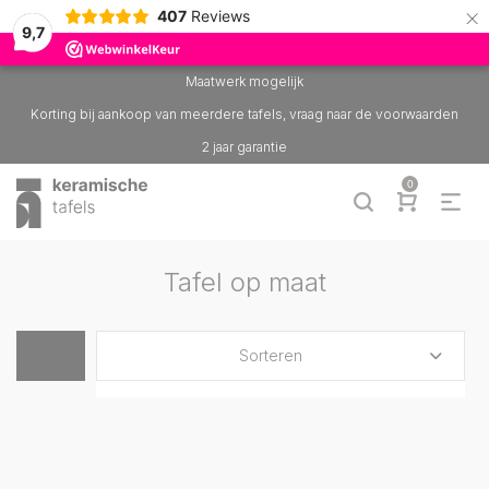
×
407
Reviews
9,7
Maatwerk mogelijk
Korting bij aankoop van meerdere tafels, vraag naar de voorwaarden
2 jaar garantie
0
Tafel op maat
Sorteren