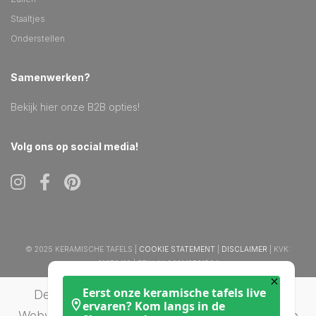
Staaltjes
Onderstellen
Samenwerken?
Bekijk hier onze B2B opties!
Volg ons op social media!
© 2025 KERAMISCHE TAFELS |
COOKIE STATEMENT
|
DISCLAIMER
| KVK:
61070416 | BTW: NL002142731B64
Eerst onze keramische tafels live
De waardering van keramischetafels.nl bij
ervaren? Kom langs in de
WebwinkelKeur Reviews
is 9.7/10 gebaseerd op