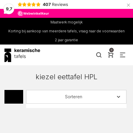
×
407
Reviews
9,7
Maatwerk mogelijk
Korting bij aankoop van meerdere tafels, vraag naar de voorwaarden
2 jaar garantie
0
kiezel eettafel HPL
Sorteren