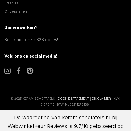
Staaltjes
Onderstellen
Samenwerken?
Bekijk hier onze B2B opties!
Volg ons op social media!
© 2025 KERAMISCHE TAFELS |
COOKIE STATEMENT
|
DISCLAIMER
| KVK:
61070416 | BTW: NL002142731B64
De waardering van keramischetafels.nl bij
WebwinkelKeur Reviews
is 9.7/10 gebaseerd op