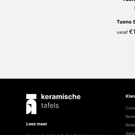
Tuono 
€
vanaf
Klan
Cont
Beste
Lees meer
Betal
Garan