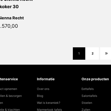
Sienna Recht
1.570,00
1
2
tenservice
Informatie
Onze producten
act opnemen
Over ons
Eettafels
llen & bezorgen
Blog
Salontafels
en
Wat is keramiek?
Stoelen
tie & klachten
Marmerlook tafels
Zuilen