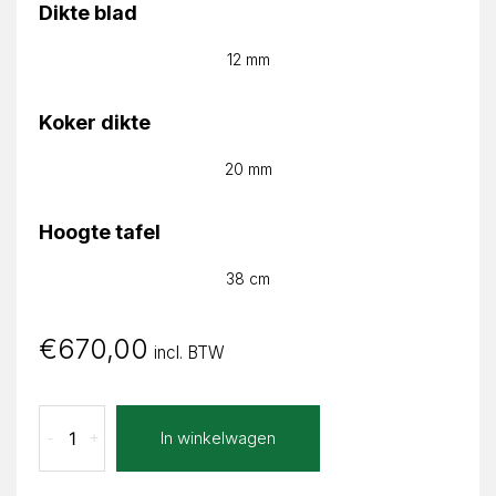
Dikte blad
12 mm
Koker dikte
20 mm
Hoogte tafel
38 cm
€
670,00
incl. BTW
Stone
In winkelwagen
-
+
Jennifer
Recht