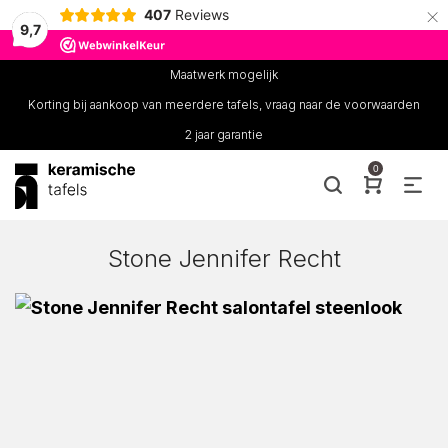
×
407
Reviews
9,7
Maatwerk mogelijk
Korting bij aankoop van meerdere tafels, vraag naar de voorwaarden
2 jaar garantie
0
Stone Jennifer Recht