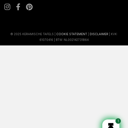
© 2025 KERAMISCHE TAFELS |
COOKIE STATEMENT
|
DISCLAIMER
| KVK:
61070416 | BTW: NL002142731B64
1