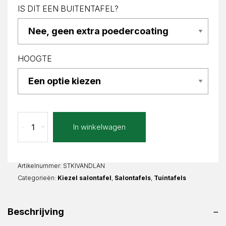
IS DIT EEN BUITENTAFEL?
HOOGTE
Lava
In winkelwagen
-
+
Nero
Vanda
Kiezel
aantal
Artikelnummer:
STKIVANDLAN
Categorieën:
Kiezel salontafel
,
Salontafels
,
Tuintafels
Beschrijving