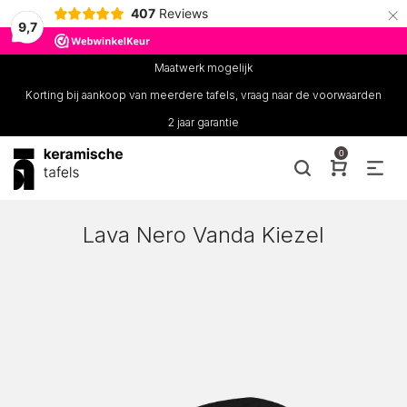
×
407
Reviews
9,7
Maatwerk mogelijk
Korting bij aankoop van meerdere tafels, vraag naar de voorwaarden
2 jaar garantie
0
Lava Nero Vanda Kiezel