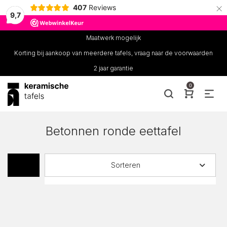
×
407
Reviews
9,7
Maatwerk mogelijk
Korting bij aankoop van meerdere tafels, vraag naar de voorwaarden
2 jaar garantie
0
Betonnen ronde eettafel
Sorteren