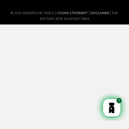
© 2025 KERAMISCHE TAFELS |
COOKIE STATEMENT
|
DISCLAIMER
| KVK:
61070416 | BTW: NL002142731B64
1