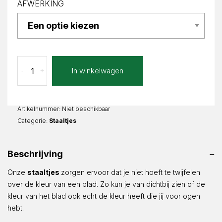
AFWERKING
Verde
In winkelwagen
-
+
Extra
staal
aantal
Artikelnummer:
Niet beschikbaar
Categorie:
Staaltjes
Beschrijving
Onze
staaltjes
zorgen ervoor dat je niet hoeft te twijfelen
over de kleur van een blad. Zo kun je van dichtbij zien of de
kleur van het blad ook echt de kleur heeft die jij voor ogen
hebt.