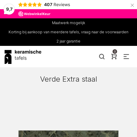
×
407
Reviews
9,7
Maatwerk mogelijk
Korting bij aankoop van meerdere tafels, vraag naar de voorwaarden
2 jaar garantie
0
Verde Extra staal