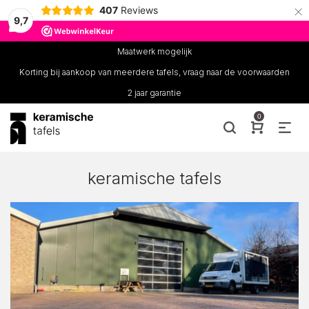
×
407
Reviews
9,7
Maatwerk mogelijk
Korting bij aankoop van meerdere tafels, vraag naar de voorwaarden
2 jaar garantie
0
keramische tafels