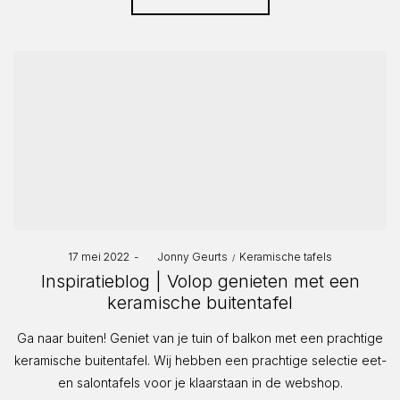
Posted
Posted
17 mei 2022
by
Jonny Geurts
Keramische tafels
on
in
Inspiratieblog | Volop genieten met een
keramische buitentafel
Ga naar buiten! Geniet van je tuin of balkon met een prachtige
keramische buitentafel. Wij hebben een prachtige selectie eet-
en salontafels voor je klaarstaan in de webshop.