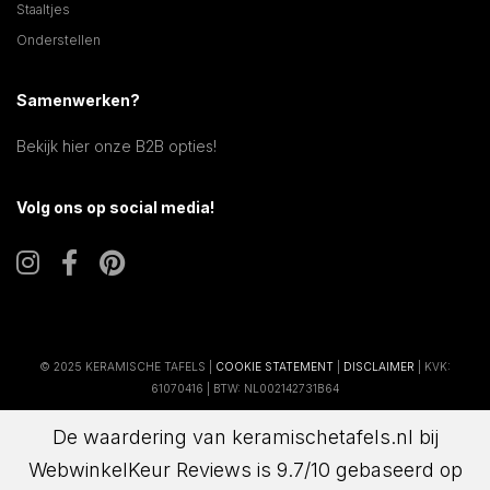
Staaltjes
Onderstellen
Samenwerken?
Bekijk hier onze B2B opties!
Volg ons op social media!
© 2025 KERAMISCHE TAFELS |
COOKIE STATEMENT
|
DISCLAIMER
| KVK:
61070416 | BTW: NL002142731B64
De waardering van keramischetafels.nl bij
WebwinkelKeur Reviews
is 9.7/10 gebaseerd op