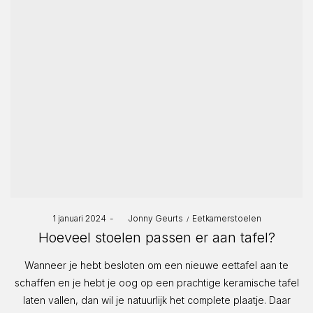
Posted
Posted
1 januari 2024
by
Jonny Geurts
Eetkamerstoelen
on
in
Hoeveel stoelen passen er aan tafel?
Wanneer je hebt besloten om een nieuwe eettafel aan te
schaffen en je hebt je oog op een prachtige keramische tafel
laten vallen, dan wil je natuurlijk het complete plaatje. Daar