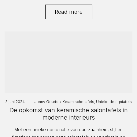
Read more
Posted
Posted
3 juni 2024
by
Jonny Geurts
Keramische tafels
Unieke designtafels
on
in
De opkomst van keramische salontafels in
moderne interieurs
Met een unieke combinatie van duurzaamheid, stijl en