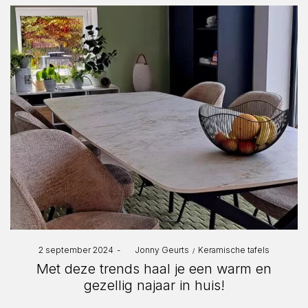
Posted
Posted
2 september 2024
by
Jonny Geurts
Keramische tafels
on
in
Met deze trends haal je een warm en
gezellig najaar in huis!