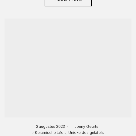
Posted
2 augustus 2023
by
Jonny Geurts
Posted
on
Keramische tafels
Unieke designtafels