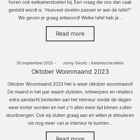
horen ook eetkamerstoelen bij. Een vraag die ons dan vaak
gesteld wordt is: 'Hoeveel stoelen passen er aan de tafel?'
We geven je graag antwoord! Welke tafel heb je…
Read more
Posted
Posted
30 september 2023
by
Jonny Geurts
Keramische tafels
on
in
Oktober Woonmaand 2023
Oktober Woonmaand 2023 Het is weer oktober woonmaand!
De maand in het jaar waarin stylisten, ontwerpers en retailers
extra aandacht besteden aan het interieur omdat de dagen
weer korter worden en met z'n allen meer tijd binnen zullen
doorbrengen. Ook wij sluiten graag aan en willen je stimuleren
om nog meer van je interieur te kunnen…
Read more