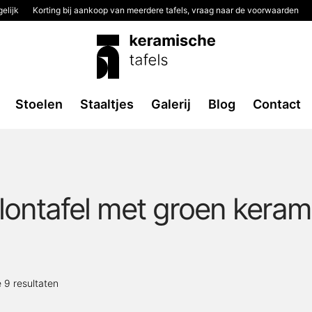
elijk
Korting bij aankoop van meerdere tafels, vraag naar de voorwaarden
Stoelen
Staaltjes
Galerij
Blog
Contact
lontafel met groen keram
Gesorteerd
e 9 resultaten
op