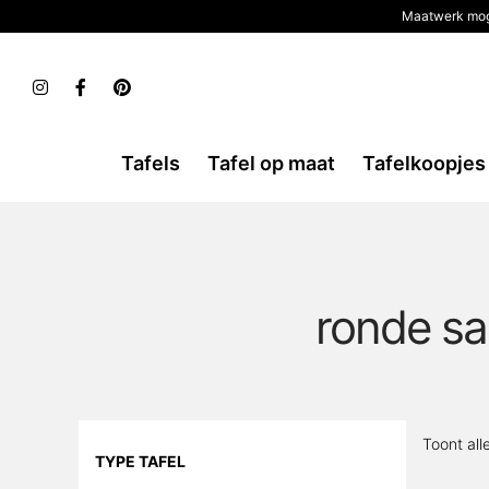
Maatwerk mog
Tafels
Tafel op maat
Tafelkoopjes
ronde sa
Toont all
TYPE TAFEL