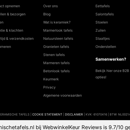
act opnemen
Over ons
Eettafels
llen & bezorgen
Blog
Salontafels
en
Wat is keramiek?
Stoelen
tie & klachten
Marmerlook tafels
Zuilen
tijd & verzendkosten
Natuursteen tafels
Staaltjes
urneren
Granieten tafels
Onderstellen
Stenen tafels
Samenwerken?
Marmeren tafels
Bekijk hier onze B2B
Betonlook tafels
opties!
Keurmerk
Privacy
Algemene voorwaarden
KERAMISCHE TAFELS |
COOKIE STATEMENT
|
DISCLAIMER
| KVK: 61070416 | BTW: NL002
schetafels.nl bij
WebwinkelKeur Reviews
is 9.7/10 g