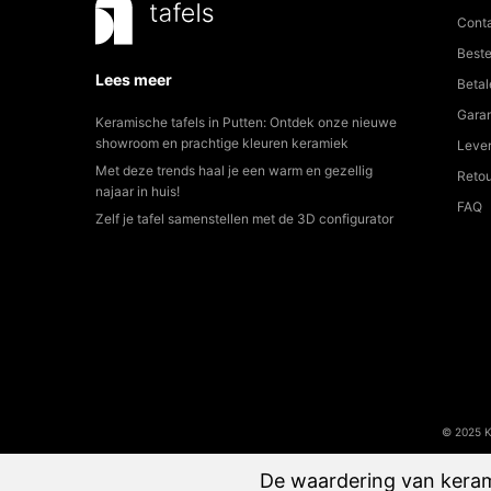
Cont
Beste
Lees meer
Betal
Garan
Keramische tafels in Putten: Ontdek onze nieuwe
showroom en prachtige kleuren keramiek
Lever
Met deze trends haal je een warm en gezellig
Reto
najaar in huis!
FAQ
Zelf je tafel samenstellen met de 3D configurator
© 2025 
De waardering van kerami