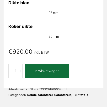
Dikte blad
12 mm
Koker dikte
20 mm
€
920,00
incl. BTW
Oro
In winkelwagen
-
+
Bianco
Rosia
Rond
aantal
Artikelnummer:
STROROSSORB60604801
Categorieën:
Ronde salontafel
,
Salontafels
,
Tuintafels