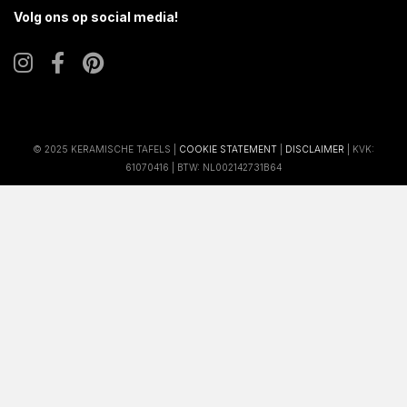
Volg ons op social media!
© 2025 KERAMISCHE TAFELS |
COOKIE STATEMENT
|
DISCLAIMER
| KVK:
61070416 | BTW: NL002142731B64