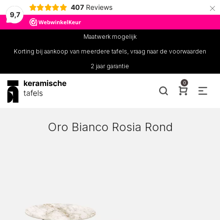
×
407
Reviews
9,7
Maatwerk mogelijk
Korting bij aankoop van meerdere tafels, vraag naar de voorwaarden
2 jaar garantie
0
Oro Bianco Rosia Rond