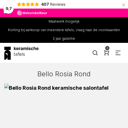
×
407
Reviews
9,7
Maatwerk mogelijk
Korting bij aankoop van meerdere tafels, vraag naar de voorwaarden
2 jaar garantie
0
Bello Rosia Rond