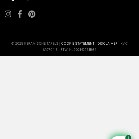
© 2025 KERAMISCHE TAFELS |
COOKIE STATEMENT
|
DISCLAIMER
| KVK:
61070416 | BTW: NL002142731B64
1