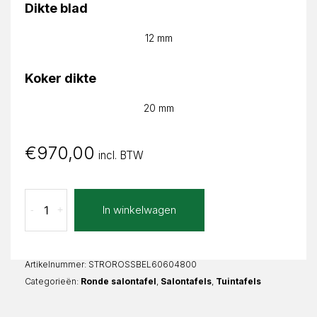
Dikte blad
12 mm
Koker dikte
20 mm
€
970,00
incl. BTW
Bello
In winkelwagen
-
+
Rosia
Rond
aantal
Artikelnummer:
STROROSSBEL60604800
Categorieën:
Ronde salontafel
,
Salontafels
,
Tuintafels