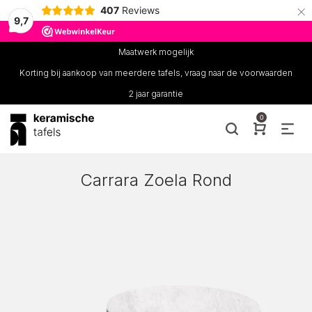
×
407
Reviews
9,7
Maatwerk mogelijk
Korting bij aankoop van meerdere tafels, vraag naar de voorwaarden
2 jaar garantie
0
Carrara Zoela Rond