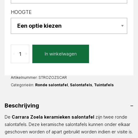
HOOGTE
Carrara
In winkelwagen
-
+
Zoela
Rond
aantal
Artikelnummer:
STROZOZSCAR
Categorieën:
Ronde salontafel
,
Salontafels
,
Tuintafels
Beschrijving
De
Carrara
Zoela
keramieken
salontafel
zijn twee ronde
salontafels. Deze keramische salontafels kunnen onder elkaar
geschoven worden of apart gebruikt worden indien er visite is.