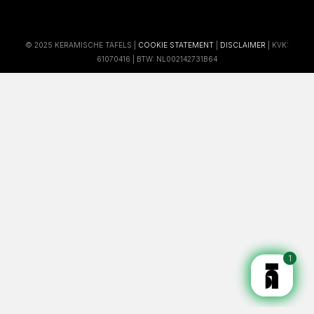
© 2025 KERAMISCHE TAFELS |
COOKIE STATEMENT
|
DISCLAIMER
| KVK:
61070416 | BTW: NL002142731B64
1