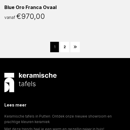
Blue Oro Franca Ovaal
€
970,00
vanaf
1
2
Lees meer
Keramische tafels in Putten: Ontdek onze nieuwe showroom en
prachtige kleuren keramiek
Met deze trends haal je een warm en gezellig najaar in huis!