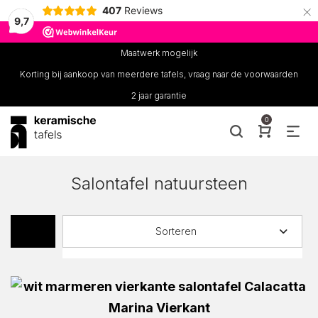
×
407
Reviews
9,7
Maatwerk mogelijk
Korting bij aankoop van meerdere tafels, vraag naar de voorwaarden
2 jaar garantie
0
Salontafel natuursteen
Sorteren