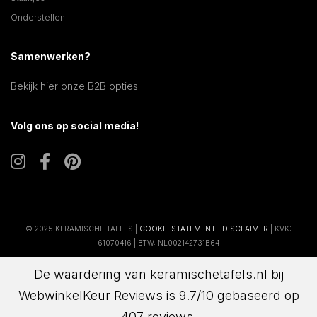
Onderstellen
Samenwerken?
Bekijk hier onze B2B opties!
Volg ons op social media!
© 2025 KERAMISCHE TAFELS |
COOKIE STATEMENT
|
DISCLAIMER
| KVK:
61070416 | BTW: NL002142731B64
De waardering van keramischetafels.nl bij
WebwinkelKeur Reviews
is 9.7/10 gebaseerd op
407 reviews.