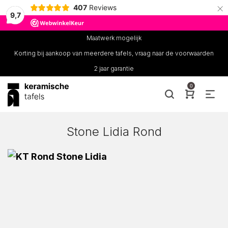
×
407
Reviews
9,7
Maatwerk mogelijk
Korting bij aankoop van meerdere tafels, vraag naar de voorwaarden
2 jaar garantie
0
Stone Lidia Rond