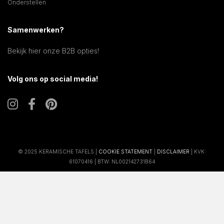
Onderstellen
Samenwerken?
Bekijk hier onze B2B opties!
Volg ons op social media!
© 2025 KERAMISCHE TAFELS |
COOKIE STATEMENT
|
DISCLAIMER
| KVK:
61070416 | BTW: NL002142731B64