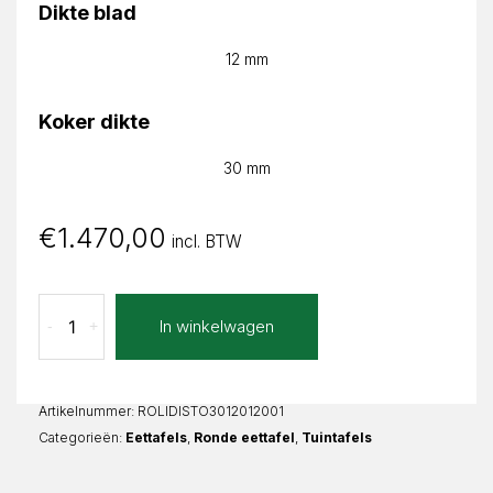
Dikte blad
12 mm
Koker dikte
30 mm
€
1.470,00
incl. BTW
Stone
In winkelwagen
-
+
Lidia
Rond
aantal
Artikelnummer:
ROLIDISTO3012012001
Categorieën:
Eettafels
,
Ronde eettafel
,
Tuintafels