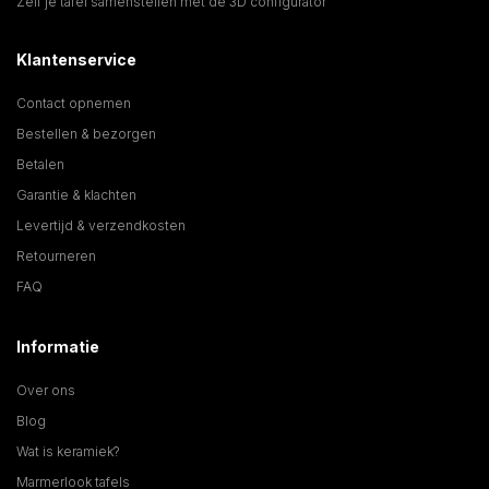
Zelf je tafel samenstellen met de 3D configurator
Klantenservice
Contact opnemen
Bestellen & bezorgen
Betalen
Garantie & klachten
Levertijd & verzendkosten
Retourneren
FAQ
Informatie
Over ons
Blog
Wat is keramiek?
Marmerlook tafels