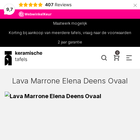
×
407
Reviews
9,7
Maatwerk mogelijk
Korting bij aankoop van meerdere tafels, vraag naar de voorwaarden
2 jaar garantie
0
Lava Marrone Elena Deens Ovaal