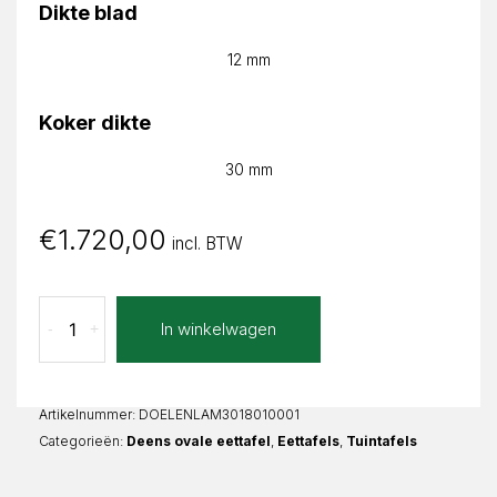
Dikte blad
12 mm
Koker dikte
30 mm
€
1.720,00
incl. BTW
Lava
In winkelwagen
-
+
Marrone
Elena
Deens
Ovaal
Artikelnummer:
DOELENLAM3018010001
aantal
Categorieën:
Deens ovale eettafel
,
Eettafels
,
Tuintafels