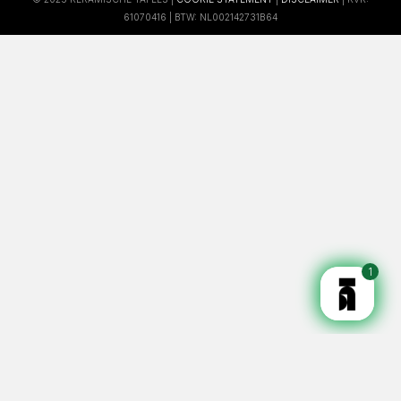
61070416 | BTW: NL002142731B64
1