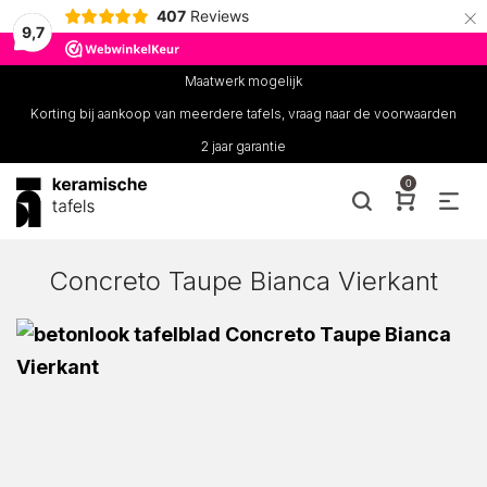
×
407
Reviews
9,7
Maatwerk mogelijk
Korting bij aankoop van meerdere tafels, vraag naar de voorwaarden
2 jaar garantie
0
Concreto Taupe Bianca Vierkant