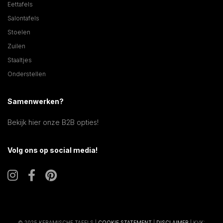
Eettafels
Salontafels
Stoelen
Zuilen
Staaltjes
Onderstellen
Samenwerken?
Bekijk hier onze B2B opties!
Volg ons op social media!
© 2025 KERAMISCHE TAFELS |
COOKIE STATEMENT
|
DISCLAIMER
| KVK: