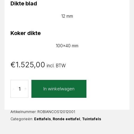
Dikte blad
12 mm
Koker dikte
100x40 mm
€
1.525,00
incl. BTW
Concreto
In winkelwagen
-
+
Sand
Bianca
Rond
aantal
Artikelnummer:
ROBIANCOS12012001
Categorieën:
Eettafels
,
Ronde eettafel
,
Tuintafels