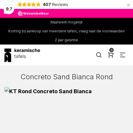
×
407
Reviews
9,7
Maatwerk mogelijk
Korting bij aankoop van meerdere tafels, vraag naar de voorwaarden
2 jaar garantie
0
Concreto Sand Bianca Rond