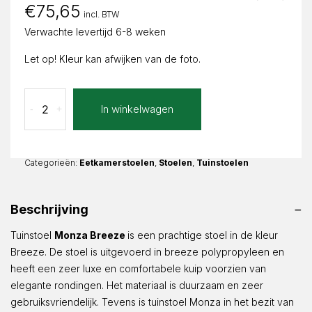
€
75,65
incl. BTW
Verwachte levertijd 6-8 weken
Let op! Kleur kan afwijken van de foto.
Tuinstoel
In winkelwagen
-
+
Monza
Breeze
aantal
Categorieën:
Eetkamerstoelen
,
Stoelen
,
Tuinstoelen
Beschrijving
Tuinstoel
Monza Breeze
is een prachtige stoel in de kleur
Breeze. De stoel is uitgevoerd in breeze polypropyleen en
heeft een zeer luxe en comfortabele kuip voorzien van
elegante rondingen. Het materiaal is duurzaam en zeer
gebruiksvriendelijk. Tevens is tuinstoel Monza in het bezit van