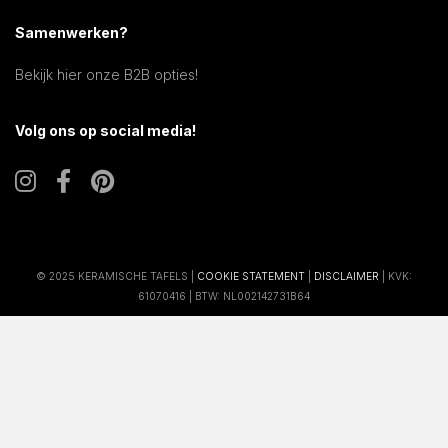
Samenwerken?
Bekijk hier onze B2B opties!
Volg ons op social media!
© 2025 KERAMISCHE TAFELS |
COOKIE STATEMENT
|
DISCLAIMER
| KVK:
61070416 | BTW: NL002142731B64