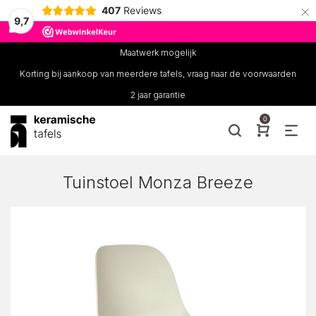
×
407
Reviews
9,7
Maatwerk mogelijk
Korting bij aankoop van meerdere tafels, vraag naar de voorwaarden
2 jaar garantie
0
Tuinstoel Monza Breeze