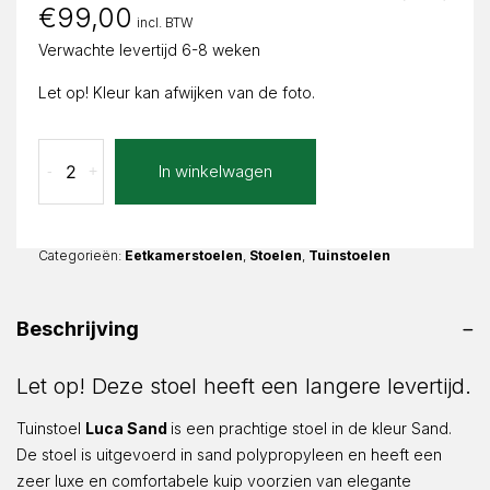
€
99,00
incl. BTW
Verwachte levertijd 6-8 weken
Let op! Kleur kan afwijken van de foto.
Tuinstoel
In winkelwagen
-
+
Luca
Sand
aantal
Categorieën:
Eetkamerstoelen
,
Stoelen
,
Tuinstoelen
Beschrijving
Let op! Deze stoel heeft een langere levertijd.
Tuinstoel
Luca Sand
is een prachtige stoel in de kleur Sand.
De stoel is uitgevoerd in sand polypropyleen en heeft een
zeer luxe en comfortabele kuip voorzien van elegante