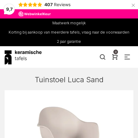
×
407
Reviews
9,7
Maatwerk mogelijk
Korting bij aankoop van meerdere tafels, vraag naar de voorwaarden
2 jaar garantie
0
Tuinstoel Luca Sand