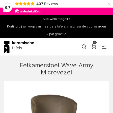
×
407
Reviews
9,7
Maatwerk mogelijk
Korting bij aankoop van meerdere tafels, vraag naar de voorwaarden
2 jaar garantie
0
Eetkamerstoel Wave Army
Microvezel