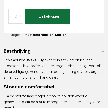
Eetkamerstoel
In winkelwagen
-
+
Wave
Army
Microvezel
aantal
Categorieën:
Eetkamerstoelen
,
Stoelen
Beschrijving
Eetkamerstoel
Wave
, uitgevoerd in army green kleurige
microvezel, is voorzien van een ergonomisch design waarbij
de prachtige golvende vorm in de rugleuning ervoor zorgt dat
stijl en comfort hand in hand gaan.
Stoer en comfortabel
Om de stof zo lang mogelijk mooi te houden wordt er
geadviseerd om de stof te impregneren met een spray voor
gebruik.