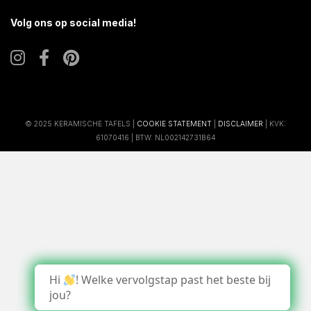
Volg ons op social media!
© 2025 KERAMISCHE TAFELS |
COOKIE STATEMENT
|
DISCLAIMER
| KVK:
61070416 | BTW: NL002142731B64
Hi
! Welke vervolgstap past het beste bij
jou?