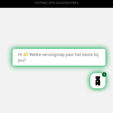
61070416 | BTW: NL002142731B64
Hi
! Welke vervolgstap past het beste bij
jou?
1