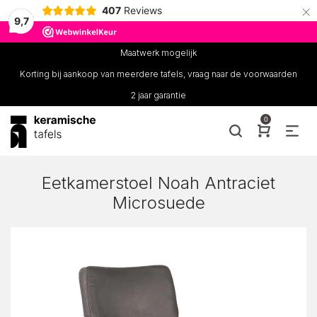
×
407
Reviews
9,7
Maatwerk mogelijk
Korting bij aankoop van meerdere tafels, vraag naar de voorwaarden
2 jaar garantie
0
Eetkamerstoel Noah Antraciet
Microsuede