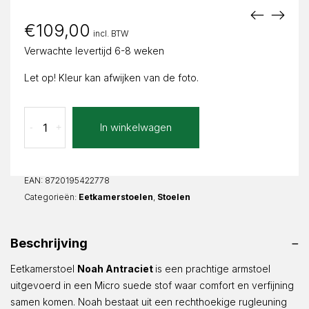
€
109,00
incl. BTW
Verwachte levertijd 6-8 weken
Let op! Kleur kan afwijken van de foto.
Eetkamerstoel
In winkelwagen
-
+
Noah
Antraciet
Microsuede
aantal
EAN:
8720195422778
Categorieën:
Eetkamerstoelen
,
Stoelen
Beschrijving
Eetkamerstoel
Noah Antraciet
is een prachtige armstoel
uitgevoerd in een Micro suede stof waar comfort en verfijning
samen komen. Noah bestaat uit een rechthoekige rugleuning