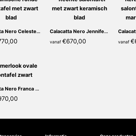
Calacatta Nero Celeste Rond
Calacatta Nero Jennifer Recht
770,00
€
670,00
€
vanaf
vanaf
Calacatta Nero Franca Ovaal
970,00