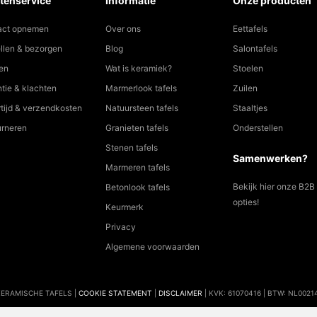
tenservice
Informatie
Onze producten
act opnemen
Over ons
Eettafels
llen & bezorgen
Blog
Salontafels
en
Wat is keramiek?
Stoelen
tie & klachten
Marmerlook tafels
Zuilen
tijd & verzendkosten
Natuursteen tafels
Staaltjes
urneren
Granieten tafels
Onderstellen
Stenen tafels
Samenwerken?
Marmeren tafels
Bekijk hier onze B2B
Betonlook tafels
opties!
Keurmerk
Privacy
Algemene voorwaarden
KERAMISCHE TAFELS |
COOKIE STATEMENT
|
DISCLAIMER
| KVK: 61070416 | BTW: NL002