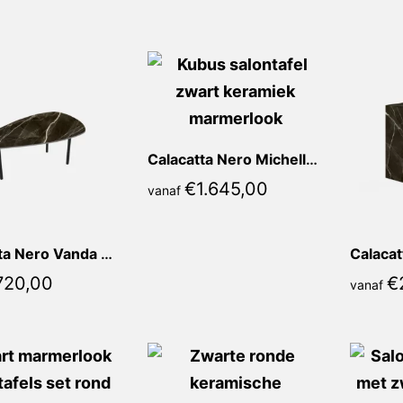
nieuwste
Calacatta Nero Michella Recht
€
1.645,00
vanaf
Calacatta Nero Vanda Kiezel
720,00
€
vanaf