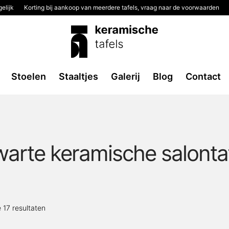
elijk
Korting bij aankoop van meerdere tafels, vraag naar de voorwaarden
Stoelen
Staaltjes
Galerij
Blog
Contact
arte keramische salonta
Gesorteerd
e 17 resultaten
op