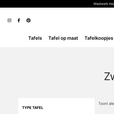
Maatwerk mog
Tafels
Tafel op maat
Tafelkoopjes
Zw
Toont all
TYPE TAFEL