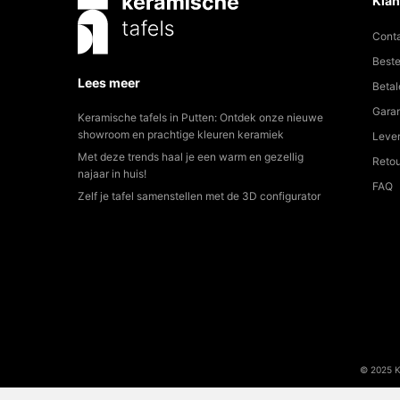
Klan
Cont
Beste
Lees meer
Betal
Garan
Keramische tafels in Putten: Ontdek onze nieuwe
showroom en prachtige kleuren keramiek
Lever
Met deze trends haal je een warm en gezellig
Reto
najaar in huis!
FAQ
Zelf je tafel samenstellen met de 3D configurator
© 2025 