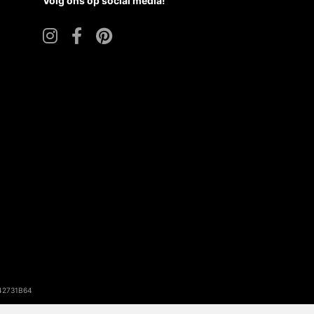
Volg ons op social media!
142731B64