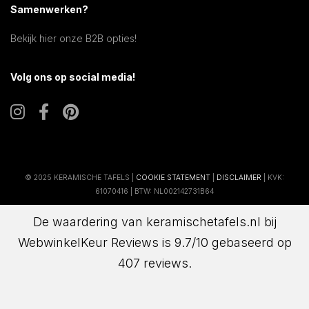
Samenwerken?
Bekijk hier onze B2B opties!
Volg ons op social media!
© 2025 KERAMISCHE TAFELS |
COOKIE STATEMENT
|
DISCLAIMER
| KVK:
61070416 | BTW: NL002142731B64
De waardering van keramischetafels.nl bij
WebwinkelKeur Reviews
is 9.7/10 gebaseerd op
407 reviews.