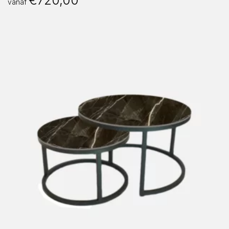
€
720,00
vanaf