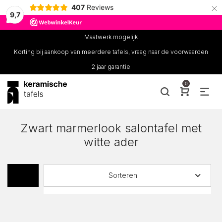
×
407
Reviews
9,7
Maatwerk mogelijk
Korting bij aankoop van meerdere tafels, vraag naar de voorwaarden
2 jaar garantie
0
Zwart marmerlook salontafel met
witte ader
Sorteren