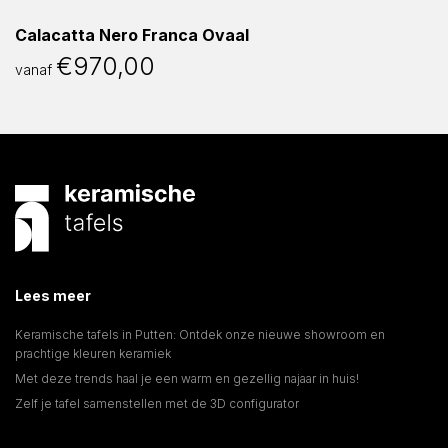
Calacatta Nero Franca Ovaal
€
970,00
vanaf
Lees meer
Keramische tafels in Putten: Ontdek onze nieuwe showroom en
prachtige kleuren keramiek
Met deze trends haal je een warm en gezellig najaar in huis!
Zelf je tafel samenstellen met de 3D configurator