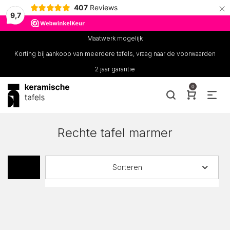
×
407
Reviews
9,7
Maatwerk mogelijk
Korting bij aankoop van meerdere tafels, vraag naar de voorwaarden
2 jaar garantie
0
Rechte tafel marmer
Sorteren