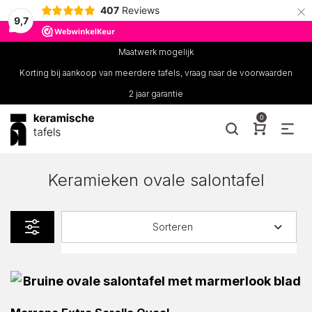
×
407
Reviews
9,7
Maatwerk mogelijk
Korting bij aankoop van meerdere tafels, vraag naar de voorwaarden
2 jaar garantie
0
Keramieken ovale salontafel
Sorteren