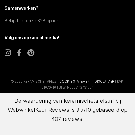
Samenwerken?
Bekijk hier onze B2B opties!
Volg ons op social media!
© 2025 KERAMISCHE TAFELS |
COOKIE STATEMENT
|
DISCLAIMER
| KVK:
61070416 | BTW: NL002142731B64
De waardering van keramischetafels.nl bij
WebwinkelKeur Reviews
is 9.7/10 gebaseerd op
407 reviews.