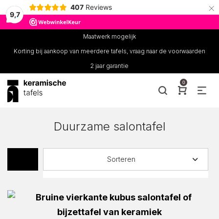
×
407
Reviews
9,7
Maatwerk mogelijk
Korting bij aankoop van meerdere tafels, vraag naar de voorwaarden
2 jaar garantie
0
Duurzame salontafel
Sorteren