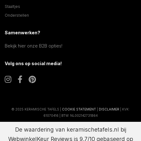
Staaltjes
Onderstellen
Samenwerken?
Bekijk hier onze B2B opties!
Volg ons op social media!
© 2025 KERAMISCHE TAFELS |
COOKIE STATEMENT
|
DISCLAIMER
| KVK:
61070416 | BTW: NL002142731B64
De waardering van keramischetafels.nl bij
WebwinkelKeur Reviews
is 9.7/10 gebaseerd op