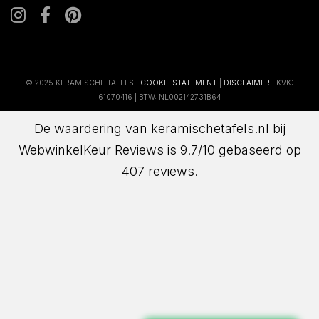
© 2025 KERAMISCHE TAFELS |
COOKIE STATEMENT
|
DISCLAIMER
| KVK:
61070416 | BTW: NL002142731B64
De waardering van keramischetafels.nl bij
WebwinkelKeur Reviews
is 9.7/10 gebaseerd op
407 reviews.