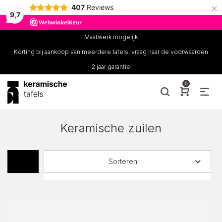
×
407
Reviews
9,7
Maatwerk mogelijk
Korting bij aankoop van meerdere tafels, vraag naar de voorwaarden
2 jaar garantie
0
Keramische zuilen
Sorteren