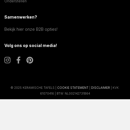
Onderstellen
Samenwerken?
Bekijk hier onze B2B opties!
Volg ons op social media!
© 2025 KERAMISCHE TAFELS |
COOKIE STATEMENT
|
DISCLAIMER
| KVK:
61070416 | BTW: NL002142731B64