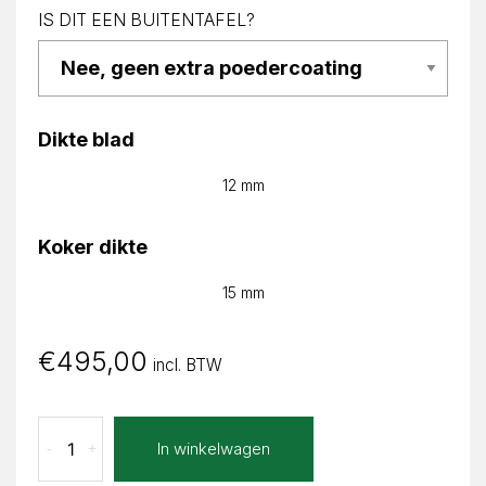
IS DIT EEN BUITENTAFEL?
Dikte blad
12 mm
Koker dikte
15 mm
€
495,00
incl. BTW
Tuono
In winkelwagen
-
+
Zuil
set