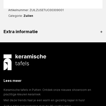
Vierkant
aantal
Artikelnummer:
ZUILZUSETUO30309001
Categorie:
Zuilen
Extra informatie
Lees meer
Keramische tafels in Putten: Ontdek onze nieuwe showroom en
prachtige kleuren keramiek
Met deze trends haal je een warm en gezellig najaar in huis!