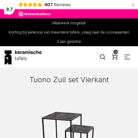
×
407
Reviews
9,7
Maatwerk mogelijk
Korting bij aankoop van meerdere tafels, vraag naar de voorwaarden
2 jaar garantie
0
Tuono Zuil set Vierkant