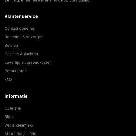
Zelf je tafel samenstellen met de 3D configurator
Klantenservice
Contact opnemen
Bestellen & bezorgen
Betalen
Garantie & klachten
Levertijd & verzendkosten
Retourneren
FAQ
Informatie
Over ons
Blog
Wat is keramiek?
Marmerlook tafels