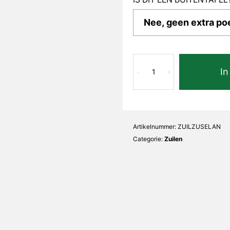
Lava
In
Nero
-
+
Zuil
set
Vierkant
aantal
Artikelnummer:
ZUILZUSELAN
Categorie:
Zuilen