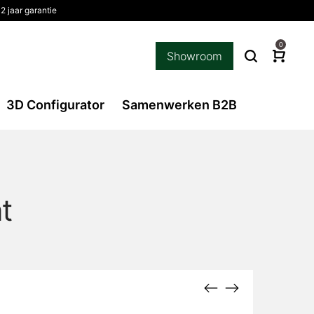
2 jaar garantie
0
Showroom
3D Configurator
Samenwerken B2B
t