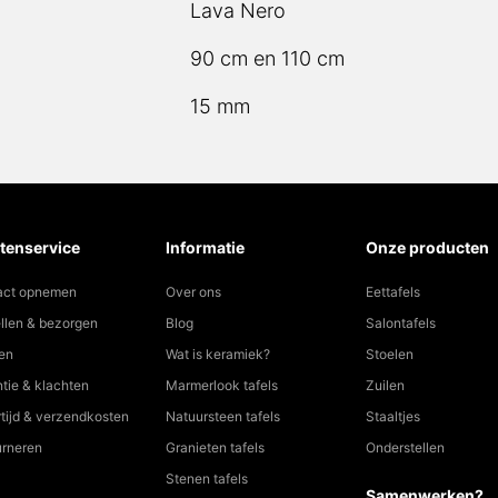
Lava Nero
90 cm en 110 cm
15 mm
tenservice
Informatie
Onze producten
act opnemen
Over ons
Eettafels
llen & bezorgen
Blog
Salontafels
en
Wat is keramiek?
Stoelen
tie & klachten
Marmerlook tafels
Zuilen
tijd & verzendkosten
Natuursteen tafels
Staaltjes
urneren
Granieten tafels
Onderstellen
Stenen tafels
Samenwerken?