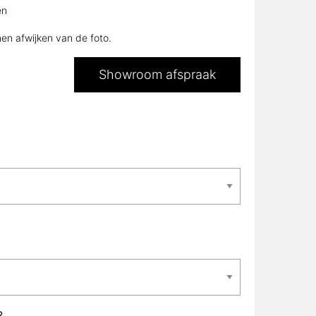
en
nen afwijken van de foto.
Showroom afspraak
?