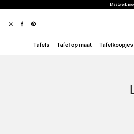
Maatwerk mog
Tafels
Tafel op maat
Tafelkoopjes