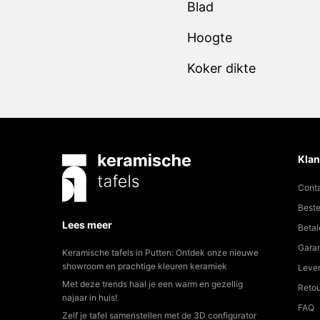
Blad
Hoogte
Koker dikte
Klan
Cont
Beste
Lees meer
Betal
Garan
Keramische tafels in Putten: Ontdek onze nieuwe
showroom en prachtige kleuren keramiek
Lever
Met deze trends haal je een warm en gezellig
Reto
najaar in huis!
FAQ
Zelf je tafel samenstellen met de 3D configurator